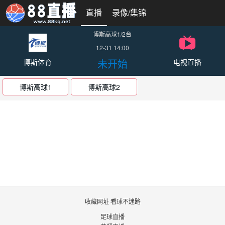
直播
录像/集锦
博斯高球1/2台
12-31 14:00
未开始
博斯体育
电视直播
博斯高球1
博斯高球2
收藏网址 看球不迷路
足球直播