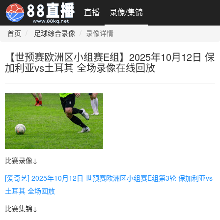
直播
录像/集锦
首页
足球综合录像
录像详情
【世预赛欧洲区小组赛E组】2025年10月12日 保
加利亚vs土耳其 全场录像在线回放
比赛录像↓
[爱奇艺] 2025年10月12日 世预赛欧洲区小组赛E组第3轮 保加利亚vs
土耳其 全场回放
比赛集锦↓