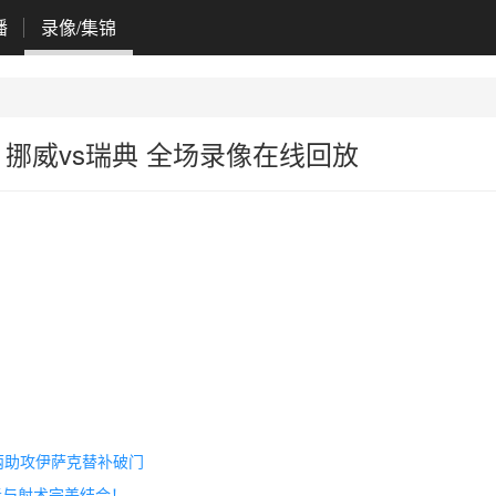
播
录像/集锦
日 挪威vs瑞典 全场录像在线回放
森两助攻伊萨克替补破门
奏与射术完美结合！