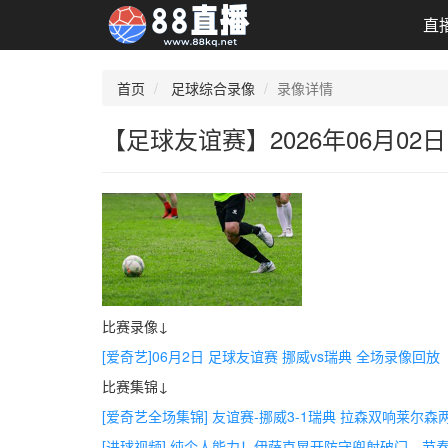
直
首页
足球综合录像
录像详情
【足球友谊赛】2026年06月02
比赛录像↓
[爱奇艺]06月2日 足球友谊赛 挪威vs瑞典 全场录像回放
比赛集锦↓
[爱奇艺全场集锦] 友谊赛-挪威3-1瑞典 拉森双响莱尔
[进球视频] 纯个人能力！伊萨克晃开防守兜射破门，节