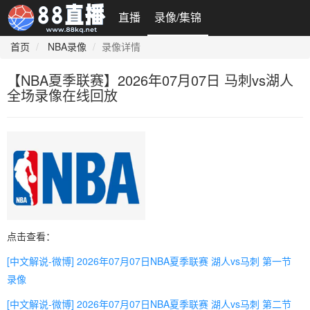
直播
录像/集锦
首页
NBA录像
录像详情
【NBA夏季联赛】2026年07月07日 马刺vs湖人
全场录像在线回放
点击查看：
[中文解说-微博] 2026年07月07日NBA夏季联赛 湖人vs马刺 第一节
录像
[中文解说-微博] 2026年07月07日NBA夏季联赛 湖人vs马刺 第二节