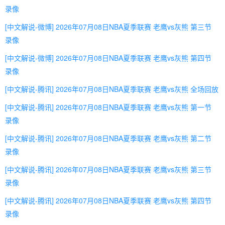
录像
[中文解说-微博] 2026年07月08日NBA夏季联赛 老鹰vs灰熊 第三节
录像
[中文解说-微博] 2026年07月08日NBA夏季联赛 老鹰vs灰熊 第四节
录像
[中文解说-腾讯] 2026年07月08日NBA夏季联赛 老鹰vs灰熊 全场回放
[中文解说-腾讯] 2026年07月08日NBA夏季联赛 老鹰vs灰熊 第一节
录像
[中文解说-腾讯] 2026年07月08日NBA夏季联赛 老鹰vs灰熊 第二节
录像
[中文解说-腾讯] 2026年07月08日NBA夏季联赛 老鹰vs灰熊 第三节
录像
[中文解说-腾讯] 2026年07月08日NBA夏季联赛 老鹰vs灰熊 第四节
录像