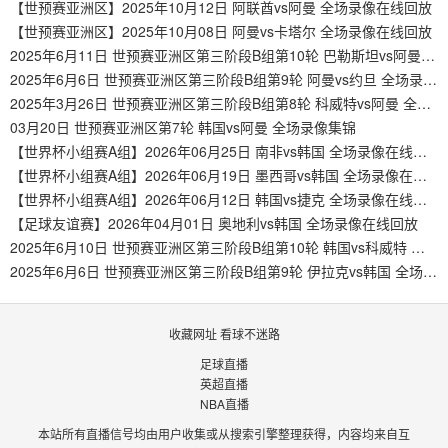
【世预赛亚洲区】2025年10月12日 阿联酋vs阿曼 全场录像在线回放
【世预赛亚洲区】2025年10月08日 阿曼vs卡塔尔 全场录像在线回放
2025年6月11日 世预赛亚洲区第三阶段B组第10轮 巴勒斯坦vs阿曼 全场录像回放
2025年6月6日 世预赛亚洲区第三阶段B组第9轮 阿曼vs约旦 全场录像回放
2025年3月26日 世预赛亚洲区第三阶段B组第8轮 科威特vs阿曼 全场录像回放
03月20日 世预赛亚洲区第7轮 韩国vs阿曼 全场录像集锦
【世界杯小组赛A组】2026年06月25日 南非vs韩国 全场录像在线回放
【世界杯小组赛A组】2026年06月19日 墨西哥vs韩国 全场录像在线回放
【世界杯小组赛A组】2026年06月12日 韩国vs捷克 全场录像在线回放
【足球友谊赛】2026年04月01日 奥地利vs韩国 全场录像在线回放
2025年6月10日 世预赛亚洲区第三阶段B组第10轮 韩国vs科威特 全场录像回放
2025年6月6日 世预赛亚洲区第三阶段B组第9轮 伊拉克vs韩国 全场录像回放
收藏网址 看球不迷路
足球直播
英超直播
NBA直播
本站所有直播信号均由用户收集或从搜索引擎整理获得，内容均来自互