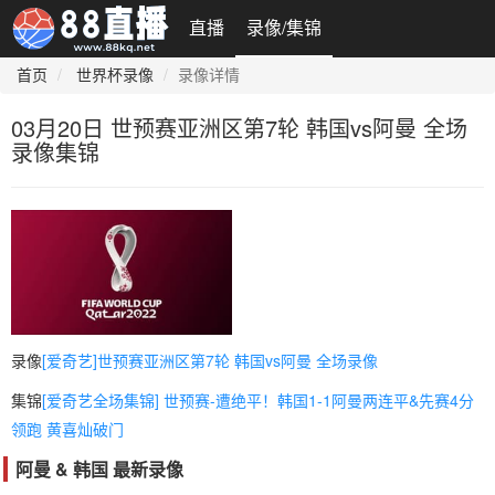
直播
录像/集锦
首页
世界杯录像
录像详情
03月20日 世预赛亚洲区第7轮 韩国vs阿曼 全场
录像集锦
录像
[爱奇艺]世预赛亚洲区第7轮 韩国vs阿曼 全场录像
集锦
[爱奇艺全场集锦] 世预赛-遭绝平！韩国1-1阿曼两连平&先赛4分
领跑 黄喜灿破门
阿曼 & 韩国 最新录像