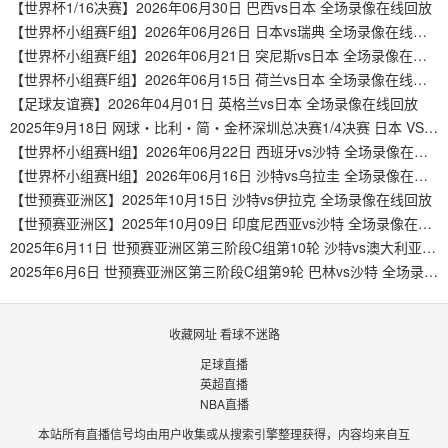
【世界杯1/16决赛】2026年06月30日 巴西vs日本 全场录像在线回放
【世界杯小组赛F组】2026年06月26日 日本vs瑞典 全场录像在线回放
【世界杯小组赛F组】2026年06月21日 突尼斯vs日本 全场录像在线回放
【世界杯小组赛F组】2026年06月15日 荷兰vs日本 全场录像在线回放
【足球友谊赛】2026年04月01日 英格兰vs日本 全场录像在线回放
2025年9月18日 网球・比利・简・金杯深圳总决赛1/4决赛 日本 VS 英国
【世界杯小组赛H组】2026年06月22日 西班牙vs沙特 全场录像在线回放
【世界杯小组赛H组】2026年06月16日 沙特vs乌拉圭 全场录像在线回放
【世预赛亚洲区】2025年10月15日 沙特vs伊拉克 全场录像在线回放
【世预赛亚洲区】2025年10月09日 印度尼西亚vs沙特 全场录像在线回放
2025年6月11日 世预赛亚洲区第三阶段C组第10轮 沙特vs澳大利亚 全场录像回放
2025年6月6日 世预赛亚洲区第三阶段C组第9轮 巴林vs沙特 全场录像回放
收藏网址 看球不迷路
足球直播
英超直播
NBA直播
本站所有直播信号均由用户收集或从搜索引擎整理获得，内容均来自互