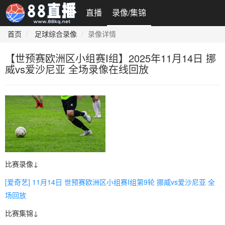
直播
录像/集锦
首页
足球综合录像
录像详情
【世预赛欧洲区小组赛I组】2025年11月14日 挪
威vs爱沙尼亚 全场录像在线回放
比赛录像↓
[爱奇艺] 11月14日 世预赛欧洲区小组赛I组第9轮 挪威vs爱沙尼亚 全
场回放
比赛集锦↓