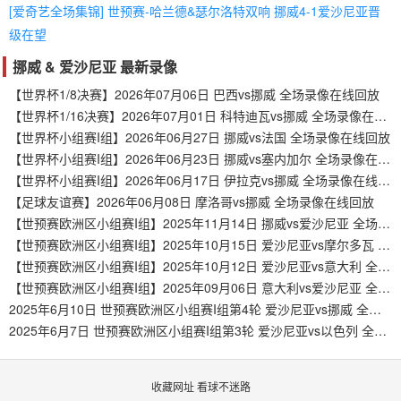
[爱奇艺全场集锦] 世预赛-哈兰德&瑟尔洛特双响 挪威4-1爱沙尼亚晋
级在望
挪威 & 爱沙尼亚 最新录像
【世界杯1/8决赛】2026年07月06日 巴西vs挪威 全场录像在线回放
【世界杯1/16决赛】2026年07月01日 科特迪瓦vs挪威 全场录像在线回放
【世界杯小组赛I组】2026年06月27日 挪威vs法国 全场录像在线回放
【世界杯小组赛I组】2026年06月23日 挪威vs塞内加尔 全场录像在线回放
【世界杯小组赛I组】2026年06月17日 伊拉克vs挪威 全场录像在线回放
【足球友谊赛】2026年06月08日 摩洛哥vs挪威 全场录像在线回放
【世预赛欧洲区小组赛I组】2025年11月14日 挪威vs爱沙尼亚 全场录像在线回放
【世预赛欧洲区小组赛I组】2025年10月15日 爱沙尼亚vs摩尔多瓦 全场录像在线回放
【世预赛欧洲区小组赛I组】2025年10月12日 爱沙尼亚vs意大利 全场录像在线回放
【世预赛欧洲区小组赛I组】2025年09月06日 意大利vs爱沙尼亚 全场录像在线回放
2025年6月10日 世预赛欧洲区小组赛I组第4轮 爱沙尼亚vs挪威 全场录像回放
2025年6月7日 世预赛欧洲区小组赛I组第3轮 爱沙尼亚vs以色列 全场录像回放
收藏网址 看球不迷路