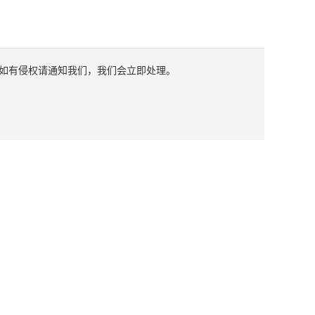
如有侵权请通知我们，我们会立即处理。