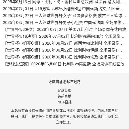
2025年9月16日 网球・比利・简・金杯深圳总决赛1/4决赛 意大利 VS 中国
2025年07月01日 U19男篮世界杯小组赛B组 中国vs斯洛文尼亚 全场录像回放
2025年06月27日 三人篮球世界杯女子1/4决赛资格赛 蒙古三人篮球队vs中国 全场录像回放
2025年06月26日 三人篮球世界杯男子小组赛 中国vs法国 全场录像回放
【世界杯1/8决赛】2026年07月07日 美国vs比利时 全场录像在线回放
【世界杯1/16决赛】2026年07月02日 比利时vs塞内加尔 全场录像在线回放
【世界杯小组赛G组】2026年06月27日 新西兰vs比利时 全场录像在线回放
【世界杯小组赛G组】2026年06月22日 比利时vs伊朗 全场录像在线回放
【世界杯小组赛G组】2026年06月16日 比利时vs埃及 全场录像在线回放
【足球友谊赛】2026年06月06日 比利时vs突尼斯 全场录像在线回放
收藏网址 看球不迷路
足球直播
英超直播
NBA直播
本站所有直播信号均由用户收集或从搜索引擎整理获得，内容均来自互
联网，我们不提供任何直播或视频内容，如有侵权请通知我们，我们会
立即处理。