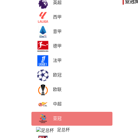
亚冠
英超
西甲
意甲
德甲
法甲
欧冠
欧联
中超
亚冠
足总杯