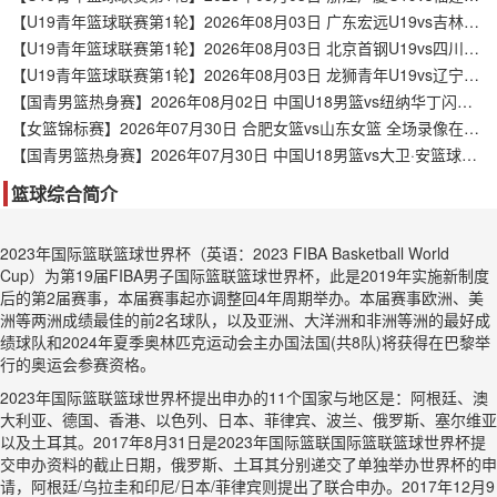
【U19青年篮球联赛第1轮】2026年08月03日 广东宏远U19vs吉林东北虎U19 全场录像在线回放
【U19青年篮球联赛第1轮】2026年08月03日 北京首钢U19vs四川锦城U19 全场录像在线回放
【U19青年篮球联赛第1轮】2026年08月03日 龙狮青年U19vs辽宁沈阳三生U19 全场录像在线回放
【国青男篮热身赛】2026年08月02日 中国U18男篮vs纽纳华丁闪电队 全场录像在线回放
【女篮锦标赛】2026年07月30日 合肥女篮vs山东女篮 全场录像在线回放
【国青男篮热身赛】2026年07月30日 中国U18男篮vs大卫·安篮球学院 全场录像在线回放
篮球综合简介
2023年国际篮联篮球世界杯（英语：2023 FIBA Basketball World
Cup）为第19届FIBA男子国际篮联篮球世界杯，此是2019年实施新制度
后的第2届赛事，本届赛事起亦调整回4年周期举办。本届赛事欧洲、美
洲等两洲成绩最佳的前2名球队，以及亚洲、大洋洲和非洲等洲的最好成
绩球队和2024年夏季奥林匹克运动会主办国法国(共8队)将获得在巴黎举
行的奥运会参赛资格。
2023年国际篮联篮球世界杯提出申办的11个国家与地区是：阿根廷、澳
大利亚、德国、香港、以色列、日本、菲律宾、波兰、俄罗斯、塞尔维亚
以及土耳其。2017年8月31日是2023年国际篮联国际篮联篮球世界杯提
交申办资料的截止日期，俄罗斯、土耳其分别递交了单独举办世界杯的申
请，阿根廷/乌拉圭和印尼/日本/菲律宾则提出了联合申办。2017年12月9