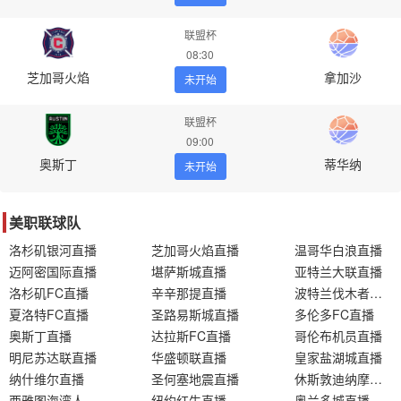
联盟杯
08:30
芝加哥火焰
拿加沙
未开始
联盟杯
09:00
奥斯丁
蒂华纳
未开始
美职联球队
洛杉矶银河直播
芝加哥火焰直播
温哥华白浪直播
迈阿密国际直播
堪萨斯城直播
亚特兰大联直播
洛杉矶FC直播
辛辛那提直播
波特兰伐木者直播
夏洛特FC直播
圣路易斯城直播
多伦多FC直播
奥斯丁直播
达拉斯FC直播
哥伦布机员直播
明尼苏达联直播
华盛顿联直播
皇家盐湖城直播
纳什维尔直播
圣何塞地震直播
休斯敦迪纳摩直播
西雅图海湾人直播
纽约红牛直播
奥兰多城直播