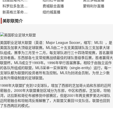
科罗拉多急流直播
费城联合直播
蒙特利尔直播
新英格兰革命直播
纽约城直播
美职联简介
美国职业足球大联盟（英语：Major League Soccer，缩写：MLS），是
美国及加拿大顶级足球联赛。MLS由二十五支美国球队及三支加拿大球
队组成。赛季为三月至十二月，每支球队进行三十四场常规赛，首名赢得
支持者盾。东西部各七支常规赛战绩最佳的球队晋级季后赛，胜者赢得大
联盟杯。MLS成立于1993年。1996年举行首届赛事。相较于由独立运作
的各队所组成的联盟，MLS采单一实体架构（single-entity）运行，每一
支球队都为联盟的投资者所有及控制。MLS为封闭会员制，为世上少数
没有升降级制度的足球联盟。
1998年大联盟扩充到12支球队，增加了西部的芝加哥火焰和东部的迈阿
密融合，2000年大联盟重划区域分为东部，中区和西部，芝加哥，坦帕
湾，达拉斯和哥伦布被移到中部赛区，但是2001年两支佛罗里达州球队
迈阿密融合和坦帕湾反叛解散了，大联盟又重回10支队伍，联盟也回到
了东西两区的模式。