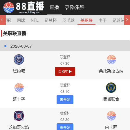
直播
录像/集锦
亚冠
网球
NFL
足总杯
羽毛球
美职联
中甲
足球综合
美职联直播
2026-08-07
联盟杯
07:30
纽约城
桑托斯拉古纳
直播中
联盟杯
08:10
蓝十字
费城联合
未开始
联盟杯
08:30
芝加哥火焰
内卡萨
未开始