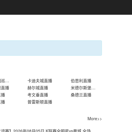
女王公园巡游者直播
卡迪夫城直播
伯恩利直播
德直播
赫尔城直播
米德尔斯堡直播
直播
考文垂直播
桑德兰直播
直播
普雷斯顿直播
More>>
【足球友谊赛】2026年08月05日 K联赛全明星vs曼城 全场录像在线回放