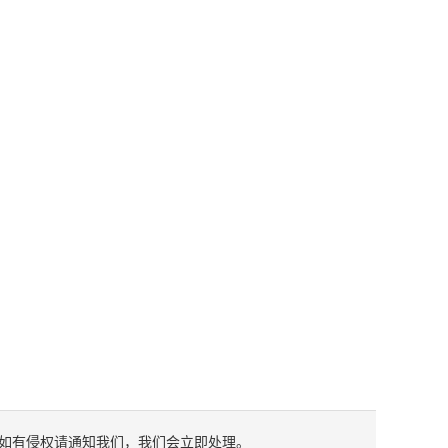
如有侵权请通知我们，我们会立即处理。