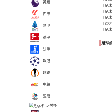
英超
西甲
意甲
德甲
足球
法甲
欧冠
欧联
中超
亚冠
足总杯