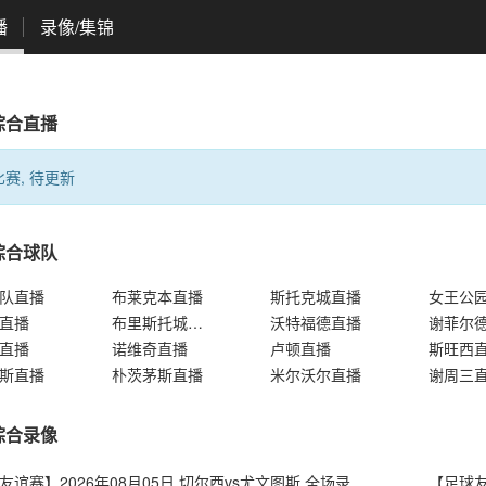
播
录像/集锦
综合直播
赛, 待更新
综合球队
队直播
布莱克本直播
斯托克城直播
直播
布里斯托城直播
沃特福德直播
谢菲尔
直播
诺维奇直播
卢顿直播
斯旺西
斯直播
朴茨茅斯直播
米尔沃尔直播
谢周三
综合录像
【足球友谊赛】2026年08月05日 切尔西vs尤文图斯 全场录像在线回放