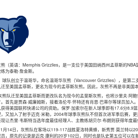
熊（英语：Memphis Grizzlies，是一支位于美国田纳西州孟菲斯
练为泰勒·詹金斯。
年，球队创立于温哥华，命名温哥华灰熊（Vancouver Grizzlies），
队迁至美国孟菲斯，更名为现今的孟菲斯灰熊。因此，灰熊不再是非美国本
年灰熊队迁至美国孟菲斯而更改队名为现今的孟斐斯灰熊，也将沙里夫·阿鲍
。首先是贾森·威廉姆斯，接着洛伦岑·怀特还有肖恩·巴蒂尔等球员加入。到
获得美国联邦快递公司的资助。保罗·加索尔在新人球季即有17.6分8.9
，又加入了射手迈克·米勒，2004年球季灰熊队不但首次进军季后赛，
表现让杰里·韦斯特当选年度最佳经理人、主教练胡贝尔·布朗则获得年度
年11月14日，灰熊队在客场以119-117战胜夏洛特黄蜂，新秀贾·莫兰特
员，原先的记录是迈克·康利的20岁102日，同时也是队史第五位可以在