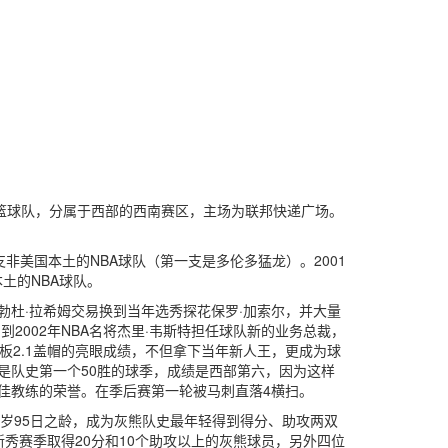
的NBA篮球队，分属于西部的西南赛区，主场为联邦快递广场。
是第二支非美国本土的NBA球队（第一支是多伦多猛龙）。2001
土的NBA球队。
勃杜·拉希姆交易换到当年选秀探花保罗·加索尔，并大量
2002年NBA名将杰里·韦斯特担任球队新的业务总裁，
篮板2.1盖帽的亮眼成绩，不但拿下当年新人王，更成为球
更是队史第一个50胜的球季，成绩是西部第六，因为这样
最佳教练的荣誉。在季后赛第一轮被马刺直落4横扫。
以20岁95日之龄，成为灰熊队史最年轻得到得分、助攻两双
新秀赛季取得20分和10个助攻以上的灰熊球员，另外四位