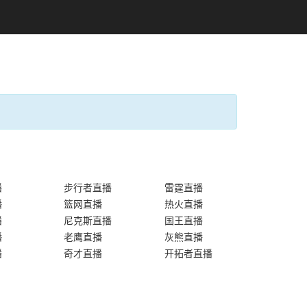
播
步行者直播
雷霆直播
播
篮网直播
热火直播
播
尼克斯直播
国王直播
播
老鹰直播
灰熊直播
播
奇才直播
开拓者直播