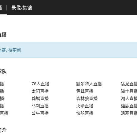
播
录像/集锦
直播
赛, 待更新
球队
播
76人直播
凯尔特人直播
猛龙直
播
太阳直播
黄蜂直播
骑士直
播
鹈鹕直播
森林狼直播
湖人直
播
马刺直播
火箭直播
雄鹿直
直播
公牛直播
快船直播
活塞直
简介