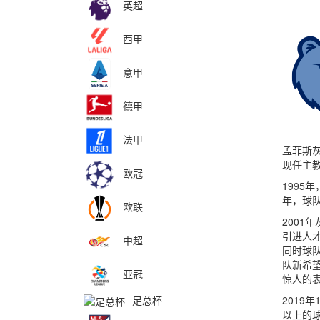
英超
西甲
意甲
德甲
法甲
孟菲斯灰
现任主教
欧冠
1995
年，球
欧联
2001
引进人才
中超
同时球队
队新希望
亚冠
惊人的
足总杯
2019
以上的球