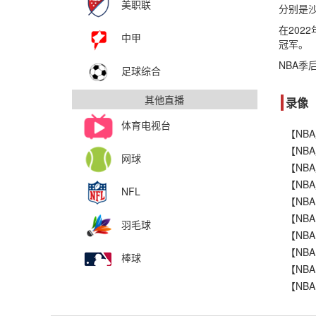
美职联
分别是沙
在202
中甲
冠军。
NBA季
足球综合
其他直播
录像
体育电视台
网球
NFL
羽毛球
棒球