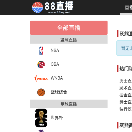
直
全部直播
灰熊
篮球直播
暂无比
NBA
CBA
热门
WNBA
勇士直
魔术直
篮球综合
掘金直
爵士直
足球直播
独行侠
世界杯
灰熊