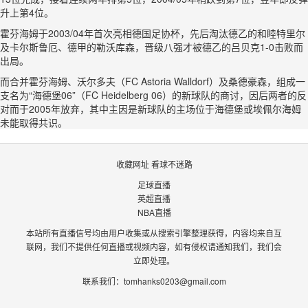
升上第4位。
霍芬海姆于2003/04年首次亮相德国足协杯，先后淘汰德乙的和睦特里尔
及卡尔斯鲁厄、德甲的勒沃库森，晋级八强才被德乙的吕贝克1-0击败而
出局。
而合并霍芬海姆、沃尔多夫（FC Astoria Walldorf）及桑德豪森，组成一
支名为“海德堡06”（FC Heidelberg 06）的新球队的商讨，因后两者的反
对而于2005年放弃，其中主因是新球队的主场位于海德堡或埃佩尔海姆
未能取得共识。
收藏网址 看球不迷路
足球直播
英超直播
NBA直播
本站所有直播信号均由用户收集或从搜索引擎整理获得，内容均来自互
联网，我们不提供任何直播或视频内容，如有侵权请通知我们，我们会
立即处理。
联系我们：
tomhanks0203@gmail.com