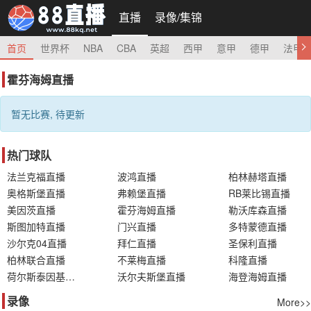
直播
录像/集锦
首页
世界杯
NBA
CBA
英超
西甲
意甲
德甲
法甲
霍芬海姆直播
暂无比赛, 待更新
热门球队
法兰克福直播
波鸿直播
柏林赫塔直播
奥格斯堡直播
弗赖堡直播
RB莱比锡直播
美因茨直播
霍芬海姆直播
勒沃库森直播
斯图加特直播
门兴直播
多特蒙德直播
沙尔克04直播
拜仁直播
圣保利直播
柏林联合直播
不莱梅直播
科隆直播
荷尔斯泰因基尔直播
沃尔夫斯堡直播
海登海姆直播
录像
More>>