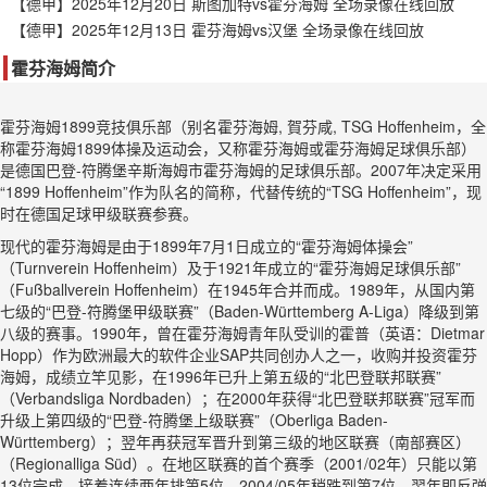
【德甲】2025年12月20日 斯图加特vs霍芬海姆 全场录像在线回放
【德甲】2025年12月13日 霍芬海姆vs汉堡 全场录像在线回放
霍芬海姆简介
霍芬海姆1899竞技俱乐部（别名霍芬海姆, 賀芬咸, TSG Hoffenheim，全
称霍芬海姆1899体操及运动会，又称霍芬海姆或霍芬海姆足球俱乐部）
是德国巴登-符腾堡辛斯海姆市霍芬海姆的足球俱乐部。2007年决定采用
“1899 Hoffenheim”作为队名的简称，代替传统的“TSG Hoffenheim”，现
时在德国足球甲级联赛参赛。
现代的霍芬海姆是由于1899年7月1日成立的“霍芬海姆体操会”
（Turnverein Hoffenheim）及于1921年成立的“霍芬海姆足球俱乐部”
（Fußballverein Hoffenheim）在1945年合并而成。1989年，从国内第
七级的“巴登-符腾堡甲级联赛”（Baden-Württemberg A-Liga）降级到第
八级的赛事。1990年，曾在霍芬海姆青年队受训的霍普（英语：Dietmar
Hopp）作为欧洲最大的软件企业SAP共同创办人之一，收购并投资霍芬
海姆，成绩立竿见影，在1996年已升上第五级的“北巴登联邦联赛”
（Verbandsliga Nordbaden）；在2000年获得“北巴登联邦联赛”冠军而
升级上第四级的“巴登-符腾堡上级联赛”（Oberliga Baden-
Württemberg）；翌年再获冠军晋升到第三级的地区联赛（南部赛区）
（Regionalliga Süd）。在地区联赛的首个赛季（2001/02年）只能以第
13位完成，接着连续两年排第5位，2004/05年稍跌到第7位，翌年即反弹