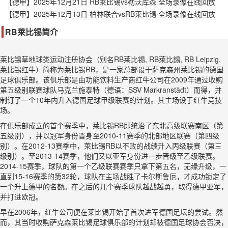
【德甲】2025年12月21日 RB莱比锡vs勒沃库森 全场录像在线回放
【德甲】2025年12月13日 柏林联合vsRB莱比锡 全场录像在线回放
RB莱比锡简介
莱比锡草地球类运动注册协会（别名RB莱比锡, RB萊比錫, RB Leipzig,
莱比锡红牛）简称为莱比锡RB，是一家总部设于萨克森州莱比锡的德国
足球俱乐部。该俱乐部是由功能饮料生产商红牛公司在2009年通过收购
第五级别联赛球队马克兰施泰特（德语：SSV Markranstädt）而得，并
制订了一个10年内升入德国足球甲级联赛的计划。其主场设于红牛竞技
场。
在俱乐部成立的首个赛季中，莱比锡RB即统治了东北高级联赛南区（第
五级别），并以冠军身份晋身至2010-11赛季的北部地区联赛（第四级
别）。在2012-13赛季中，莱比锡RB以不败的战绩升入丙级联赛（第三
级别）。至2013-14赛季，他们又以亚军身份进一步晋级至乙级联赛。
2014-15赛季，球队的第一个乙级联赛赛季只拿下第五名，无缘升级，一
直到15-16赛季的第32轮，球队在主场战胜了卡尔斯鲁厄，才成功锁定了
一个升上德甲的名额。在之后的几个赛季球队越战越勇，取得德甲亚军，
并打进欧冠。
早在2006年，红牛公司便在莱比锡开始了首次进军德国足坛的尝试。然
而，其当时收购萨克森莱比锡足球俱乐部的计划却被德国足球协会否决，