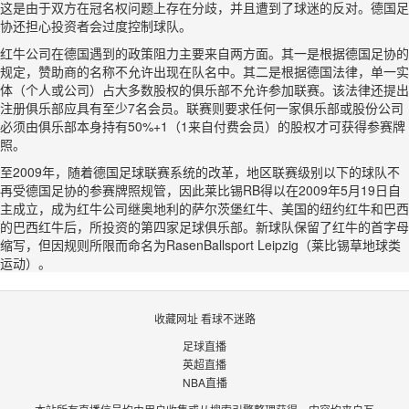
这是由于双方在冠名权问题上存在分歧，并且遭到了球迷的反对。德国足
协还担心投资者会过度控制球队。
红牛公司在德国遇到的政策阻力主要来自两方面。其一是根据德国足协的
规定，赞助商的名称不允许出现在队名中。其二是根据德国法律，单一实
体（个人或公司）占大多数股权的俱乐部不允许参加联赛。该法律还提出
注册俱乐部应具有至少7名会员。联赛则要求任何一家俱乐部或股份公司
必须由俱乐部本身持有50%+1（1来自付费会员）的股权才可获得参赛牌
照。
至2009年，随着德国足球联赛系统的改革，地区联赛级别以下的球队不
再受德国足协的参赛牌照规管，因此莱比锡RB得以在2009年5月19日自
主成立，成为红牛公司继奥地利的萨尔茨堡红牛、美国的纽约红牛和巴西
的巴西红牛后，所投资的第四家足球俱乐部。新球队保留了红牛的首字母
缩写，但因规则所限而命名为RasenBallsport Leipzig（莱比锡草地球类
运动）。
收藏网址 看球不迷路
足球直播
英超直播
NBA直播