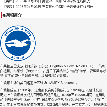
【英超】2026年01月08日 曼城vs布莱顿 全场录像在线回放
【英超】2026年01月03日 布莱顿vs伯恩利 全场录像在线回放
布莱顿简介
布莱顿及霍夫足球俱乐部（英语：Brighton & Hove Albion F.C.），简称
白禮頓，布莱顿（Brighton），是位于英格兰东南部沿海单一管理区布赖
顿-霍夫的职业足球俱乐部，故绰号称为“海鸥”。
布赖顿主场为美国运通社区球场（AMEX Stadium）。
布赖顿成立于1901年，是南部联赛的创始成员，1920年加入足球联盟，
历史上布赖顿首次成为顶级联赛成员是在1979年至1983年期间，在当时
的顶级联赛英甲比赛，但在1983年保级失败降至次级联赛英乙。但同年
却历史上首次晋级足协杯决赛，以2-2战平曼联，在重赛才以0-4被曼联击