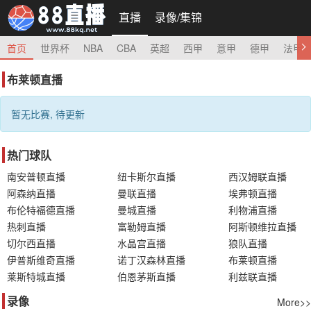
直播
录像/集锦
首页
世界杯
NBA
CBA
英超
西甲
意甲
德甲
法甲
布莱顿直播
暂无比赛, 待更新
热门球队
南安普顿直播
纽卡斯尔直播
西汉姆联直播
阿森纳直播
曼联直播
埃弗顿直播
布伦特福德直播
曼城直播
利物浦直播
热刺直播
富勒姆直播
阿斯顿维拉直播
切尔西直播
水晶宫直播
狼队直播
伊普斯维奇直播
诺丁汉森林直播
布莱顿直播
莱斯特城直播
伯恩茅斯直播
利兹联直播
录像
More>>