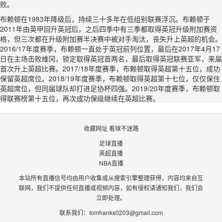
败。
布赖顿在1983年降级后，持续三十多年在低组别联赛浮沉。布赖顿于
2011年由英甲回升英冠后，之后四季中有三季都取得英冠升级附加赛资
格，但三次都在升级附加赛半决赛中被对手淘汰，丧失升上英超的机会。
2016/17年度赛季，布赖顿一直处于英冠前列位置，最后在2017年4月17
日在主场击败维冈，锁定取得英冠首两名，最后取得英冠联赛亚军，来届
首次升上英超比赛。2017/18年度赛季，布赖顿取得英超第十五位，成功
保留英超席位。2018/19年度赛季，布赖顿取得英超第十七位，仅仅保住
英超席位，但同届球队却打进足协杯四强。2019/20年度赛季，布赖顿取
得联赛榜第十五位，再次成功保级继续在英超比赛。
收藏网址 看球不迷路
足球直播
英超直播
NBA直播
本站所有直播信号均由用户收集或从搜索引擎整理获得，内容均来自互
联网，我们不提供任何直播或视频内容，如有侵权请通知我们，我们会
立即处理。
联系我们：
tomhanks0203@gmail.com