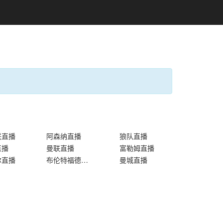
联直播
阿森纳直播
狼队直播
直播
曼联直播
富勒姆直播
尔直播
布伦特福德直播
曼城直播