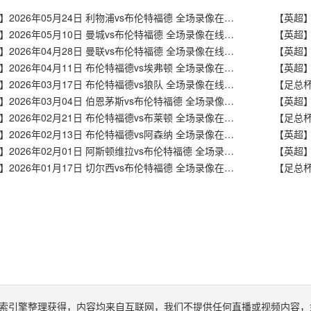
【英超】2026年05月24日 利物浦vs布伦特福德 全场录像在线回放
【英超】2026年05月10日 曼城vs布伦特福德 全场录像在线回放
【英超】2026年04月28日 曼联vs布伦特福德 全场录像在线回放
【英超】2026年04月11日 布伦特福德vs埃弗顿 全场录像在线回放
【英超】2026年03月17日 布伦特福德vs狼队 全场录像在线回放
【英超】2026年03月04日 伯恩茅斯vs布伦特福德 全场录像在线回放
【英超】2026年02月21日 布伦特福德vs布莱顿 全场录像在线回放
【英超】2026年02月13日 布伦特福德vs阿森纳 全场录像在线回放
【英超】2026年02月01日 阿斯顿维拉vs布伦特福德 全场录像在线回放
【英超】2026年01月17日 切尔西vs布伦特福德 全场录像在线回放
索引擎整理获得，内容均来自互联网，我们不提供任何直播或视频内容，