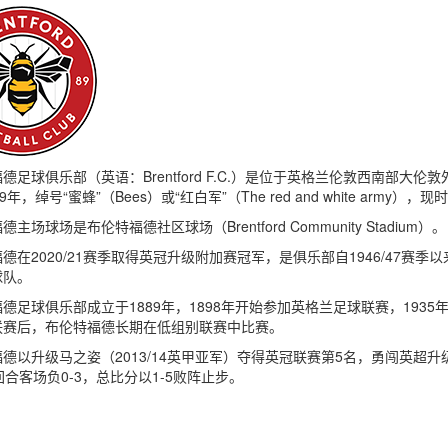
德足球俱乐部（英语：Brentford F.C.）是位于英格兰伦敦西南部
9年，绰号“蜜蜂”（Bees）或“红白军”（The red and white army）
主场球场是布伦特福德社区球场（Brentford Community Stadium）。
德在2020/21赛季取得英冠升级附加赛冠军，是俱乐部自1946/47赛
球队。
德足球俱乐部成立于1889年，1898年开始参加英格兰足球联赛，193
联赛后，布伦特福德长期在低组别联赛中比赛。
德以升级马之姿（2013/14英甲亚军）夺得英冠联赛第5名，勇闯英超
回合客场负0-3，总比分以1-5败阵止步。