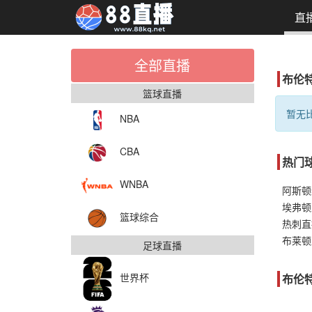
直
全部直播
布伦
篮球直播
暂无比
NBA
CBA
热门
WNBA
埃弗顿
篮球综合
热刺直
布莱顿
足球直播
世界杯
布伦