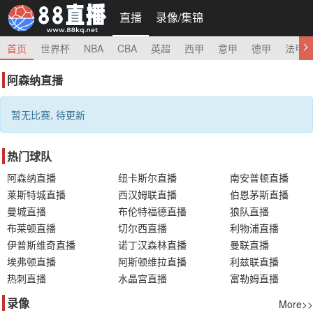
直播
录像/集锦
首页
世界杯
NBA
CBA
英超
西甲
意甲
德甲
法甲
阿森纳直播
暂无比赛, 待更新
热门球队
阿森纳直播
纽卡斯尔直播
南安普顿直播
莱斯特城直播
西汉姆联直播
伯恩茅斯直播
曼城直播
布伦特福德直播
狼队直播
布莱顿直播
切尔西直播
利物浦直播
伊普斯维奇直播
诺丁汉森林直播
曼联直播
埃弗顿直播
阿斯顿维拉直播
利兹联直播
热刺直播
水晶宫直播
富勒姆直播
录像
More>>