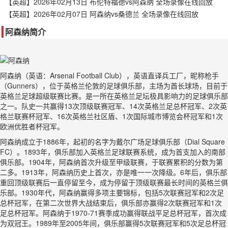
【英超】2026年02月13日 布伦特福德vs阿森纳 全场录像在线回放
【英超】2026年02月07日 阿森纳vs桑德兰 全场录像在线回放
阿森纳简介
阿森纳（英语：Arsenal Football Club），英语直译兵工厂，昵称枪手
（Gunners），位于英格兰伦敦的足球俱乐部，主场为酋长球场，目前于
英格兰足球超级联赛比赛。是一所在英格兰足坛极具影响力的足球俱乐部
之一。队史一共赢得13次顶级联赛冠军、14次英格兰足总杯冠军、2次英
格兰联赛杯冠军、16次英格兰社区盾、1次国际城市博览会杯冠军和1次
欧洲优胜者杯冠军。
阿森纳成立于1886年，起初的名字为戴尔广场足球俱乐部（Dial Square
FC）。1893年，俱乐部加入英格兰足球联赛系统，成为首支加入的南部
俱乐部。1904年，阿森纳首次升级至甲级联赛，于联赛累积的分数为第
二多。1913年，阿森纳历史上首次，亦是唯一一次降级。6年后，俱乐部
重回顶级联赛后一直停留至今，成为停留于顶级联赛最长时间的英格兰俱
乐部。1930年代，阿森纳赢得多项主要锦标，包括5次联赛冠军和2次足
总杯冠军，在第二次世界大战结束后，俱乐部亦赢得2次联赛冠军和1次
足总杯冠军。阿森纳于1970-71赛季成功赢得联战平足总杯冠军，首次成
为双冠王。1989年至2005年间，俱乐部赢得5次联赛冠军和5次足总杯冠